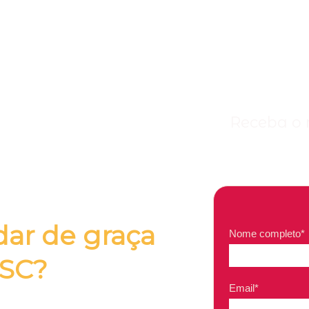
Receba o 
ar de graça
Nome completo*
 SC?
Email*