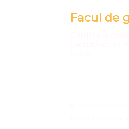
Facul de 
Confira o con
exclusivo
do n
book.
Em poucos minutos, voc
✅
Todos os detalhes d
Universidade Gratuita
👤 Se você pode concor
📝 Passo a passo para r