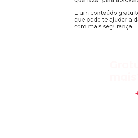
que fazer para aprovei
É um conteúdo gratuito
que pode te ajudar a d
com mais segurança.
Grat
mais