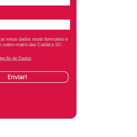
ar meus dados neste formulário e
o sobre matrículas Católica SC.
oteção de Dados
Enviar!