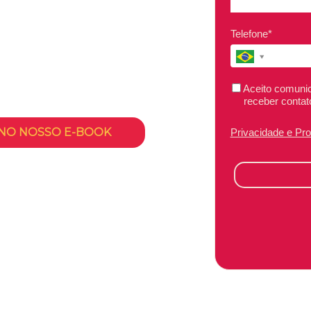
 Gratuita te ajuda a fazer
a Católica SC sem pagar
Telefone*
o: ensino superior de
!
Aceito comunic
receber contat
 NO NOSSO E-BOOK
Privacidade e Pr