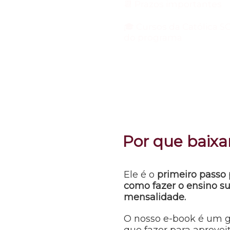
📆 Prazos importantes
🎓 Cursos da Católica S
do programa
Por que baixa
Ele é o
primeiro passo 
como fazer o ensino s
mensalidade.
O nosso e-book é um g