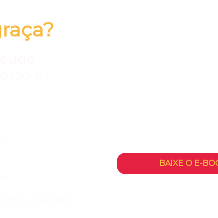
graça?
teúdo
osso e-
ê vai descobrir:
o Programa
BAIXE O E-B
rer
eceber o benefício