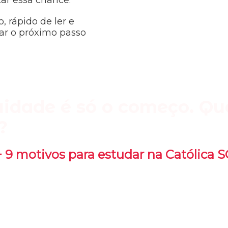
tar essa chance.
, rápido de ler e
ar o próximo passo
uidade é só o começo. Qu
?
+ 9 motivos para estudar na Católica S