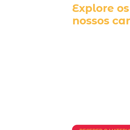
Explore os
nossos ca
Vem conhecer um pou
te espera por aqui! ❤️
Nos vídeos, você vai ex
nossos espaços, labora
estrutura que vai faze
jornada na graduação
Prepare-se para se im
com a gente — e desc
participar do Program
Gratuita.