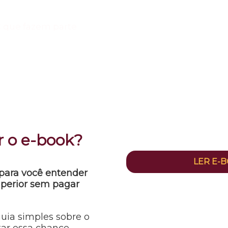
C que fazem parte
r o e-book?
LER E-
para você entender
uperior sem pagar
uia simples sobre o