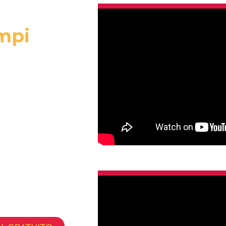
mpi
quinho do que
plorar de perto
tórios e toda a
r parte da sua
.
aginar aqui
ubra como
a Universidade